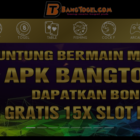
T
TOGEL
TABLE
FISHING
COCK F.
ARCA