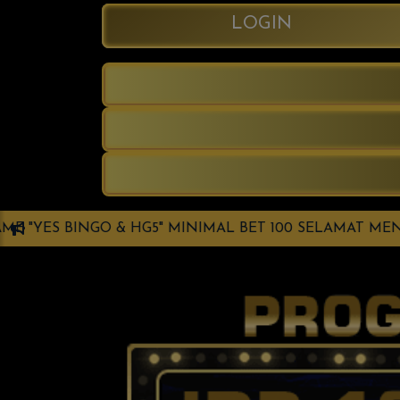
LOGIN
IMAL BET 100 SELAMAT MENCOBA KEBERUNTUNGAN MA