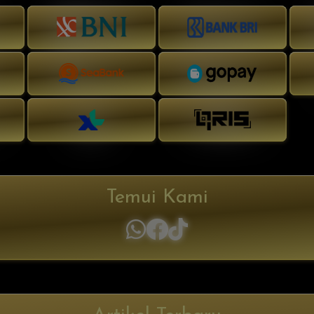
Temui Kami