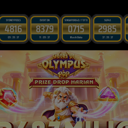
SYDNEYPOOLS
EVERTON
SINGAPORE4D / TOTO
SGP45
4816
8379
0715
2985
09 : 39 : 34
11 : 09 : 34
Masih Buka
37 : 39 : 34