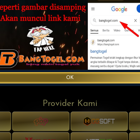
OK
Provider Kami