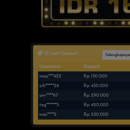
10 Last Deposit
Selengkapny
Username
Deposit
gal*****678
Rp 220.000
mep***422
Rp 130.000
zih*****26
Rp 430.000
yev****67
Rp 290.000
teg******5
Rp 420.000
was****2
Rp 230.000