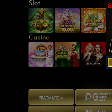
Slot
Casino