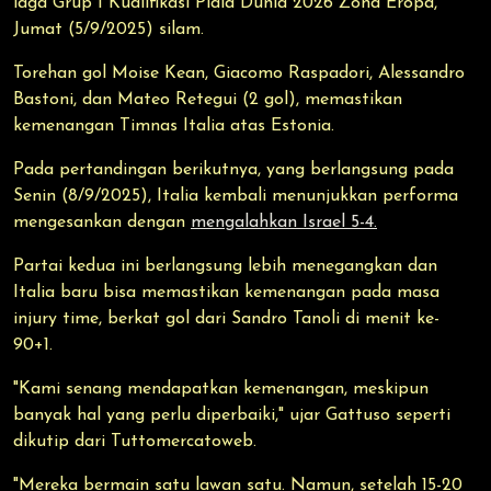
laga Grup I Kualifikasi Piala Dunia 2026 Zona Eropa,
Jumat (5/9/2025) silam.
Torehan gol Moise Kean, Giacomo Raspadori, Alessandro
Bastoni, dan Mateo Retegui (2 gol), memastikan
kemenangan Timnas Italia atas Estonia.
Pada pertandingan berikutnya, yang berlangsung pada
Senin (8/9/2025), Italia kembali menunjukkan performa
mengesankan dengan
mengalahkan Israel 5-4.
Partai kedua ini berlangsung lebih menegangkan dan
Italia baru bisa memastikan kemenangan pada masa
injury time, berkat gol dari Sandro Tanoli di menit ke-
90+1.
"Kami senang mendapatkan kemenangan, meskipun
banyak hal yang perlu diperbaiki," ujar Gattuso seperti
dikutip dari Tuttomercatoweb.
"Mereka bermain satu lawan satu. Namun, setelah 15-20