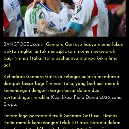
BANGTOGEL.com
- Gennaro Gattuso hanya memerlukan
waktu singkat untuk menciptakan momen bersejarah
bagi timnas Italia. Italia asuhannya mampu bikin lima
gol.
Kehadiran Gennaro Gattuso sebagai pelatih membawa
dampak besar bagi Timnas Italia, yang berhasil meraih
kemenangan dengan margin besar dalam dua
pertandingan terakhir
Kualifikasi Piala Dunia 2026 zona
Eropa.
Dalam laga pertama diasuh Gennaro Gattuso, Timnas
Italia meraih kemenangan telak 5-0 atas Estonia dalam