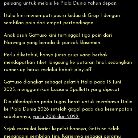
peluang untuk melaju ke Piala Dunia tahun depan.
Italia kini menempati posisi kedua di Grup I dengan
sembilan poin dari empat pertandingan.
Anak asuh Gattuso kini tertinggal tiga poin dari
Norwegia yang berada di puncak klasemen.
Perlu diketahui, hanya juara grup yang berhak
mendapatkan tiket langsung ke putaran final, sedangkan
runner-up harus melalui babak play-off.
Gattuso diangkat sebagai pelatih Italia pada 15 Juni
2025, menggantikan Luciano Spalletti yang dipecat.
Dia dihadapkan pada tugas berat untuk membawa Italia
ke Piala Dunia 2026 setelah gagal pada dua kesempatan
sebelumnya,
yaitu 2018 dan 2022.
Sejak memulai karier kepelatihannya, Gattuso telah
menangani sembilan tim. Kariernya sebagai peramu