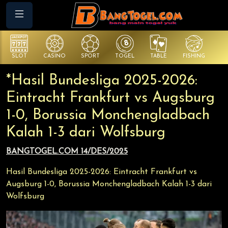
SLOT
CASINO
SPORT
TOGEL
TABLE
FISHING
CO
*Hasil Bundesliga 2025-2026:
Eintracht Frankfurt vs Augsburg
1-0, Borussia Monchengladbach
Kalah 1-3 dari Wolfsburg
BANGTOGEL.COM 14/DES/2025
Hasil Bundesliga 2025-2026: Eintracht Frankfurt vs
Augsburg 1-0, Borussia Monchengladbach Kalah 1-3 dari
Wolfsburg