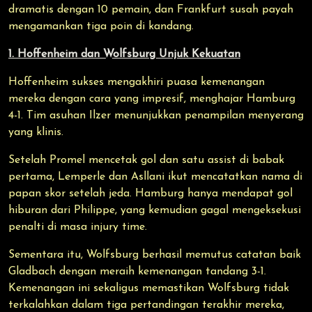
dramatis dengan 10 pemain, dan Frankfurt susah payah
mengamankan tiga poin di kandang.
1. Hoffenheim dan Wolfsburg Unjuk Kekuatan
Hoffenheim sukses mengakhiri puasa kemenangan
mereka dengan cara yang impresif, menghajar Hamburg
4-1. Tim asuhan Ilzer menunjukkan penampilan menyerang
yang klinis.
Setelah Promel mencetak gol dan satu assist di babak
pertama, Lemperle dan Asllani ikut mencatatkan nama di
papan skor setelah jeda. Hamburg hanya mendapat gol
hiburan dari Philippe, yang kemudian gagal mengeksekusi
penalti di masa injury time.
Sementara itu, Wolfsburg berhasil memutus catatan baik
Gladbach dengan meraih kemenangan tandang 3-1.
Kemenangan ini sekaligus memastikan Wolfsburg tidak
terkalahkan dalam tiga pertandingan terakhir mereka,