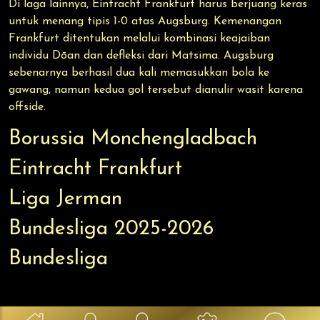
Di laga lainnya, Eintracht Frankfurt harus berjuang keras
untuk menang tipis 1-0 atas Augsburg. Kemenangan
Frankfurt ditentukan melalui kombinasi keajaiban
individu Dōan dan defleksi dari Matsima. Augsburg
sebenarnya berhasil dua kali memasukkan bola ke
gawang, namun kedua gol tersebut dianulir wasit karena
offside.
Borussia Monchengladbach
Eintracht Frankfurt
Liga Jerman
Bundesliga 2025-2026
Bundesliga