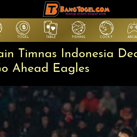
T
TOGEL
TABLE
FISHING
COCK F.
ARCA
ain Timnas Indonesia De
Go Ahead Eagles